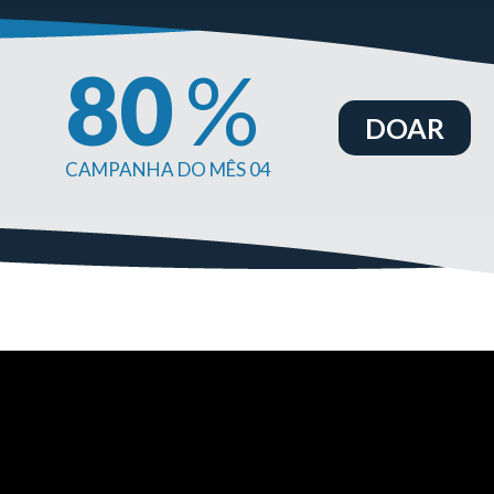
80
%
DOAR
CAMPANHA DO MÊS 04