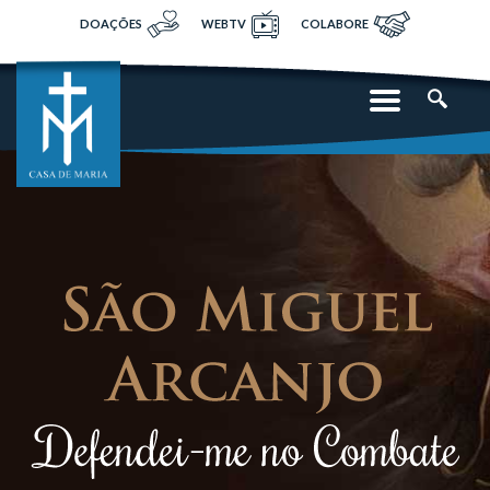
DOAÇÕES
WEBTV
COLABORE