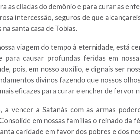
tra as ciladas do demônio e para curar as enf
sa intercessão, seguros de que alcançareis
 na santa casa de Tobias.
ossa viagem do tempo à eternidade, está ce
 para causar profundas feridas em nossas
inde, pois, em nosso auxílio, e dignais ser no
damentos divinos fazendo que nossos olhos
is eficazes para curar e encher de fervor no
o, a vencer a Satanás com as armas poderos
Consolide em nossas famílias o reinado da fé
a santa caridade em favor dos pobres e dos no