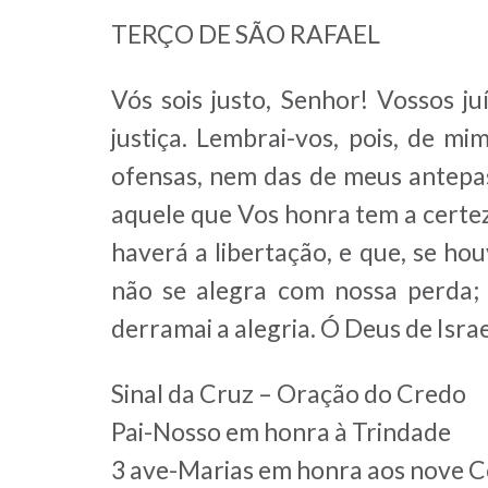
TERÇO DE SÃO RAFAEL
Vós sois justo, Senhor! Vossos j
justiça. Lembrai-vos, pois, de 
ofensas, nem das de meus antepa
aquele que Vos honra tem a certez
haverá a libertação, e que, se h
não se alegra com nossa perda;
derramai a alegria. Ó Deus de Isra
Sinal da Cruz – Oração do Credo
Pai-Nosso em honra à Trindade
3 ave-Marias em honra aos nove C