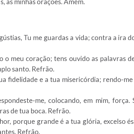
us, as minhas orações. Amém.
ústias, Tu me guardas a vida; contra a ira d
o o meu coração; tens ouvido as palavras de
plo santo. Refrão.
a fidelidade e a tua misericórdia; rendo-m
espondeste-me, colocando, em mim, força. S
as de tua boca. Refrão.
r, porque grande é a tua glória, excelso é
ntes. Refrão.