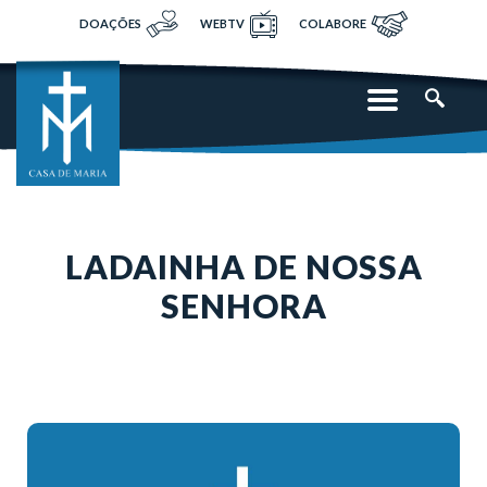
DOAÇÕES
WEBTV
COLABORE
LADAINHA DE NOSSA
SENHORA