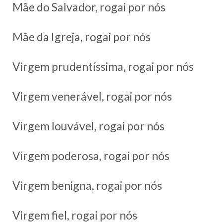
Mãe do Salvador, rogai por nós
Mãe da Igreja, rogai por nós
Virgem prudentíssima, rogai por nós
Virgem venerável, rogai por nós
Virgem louvável, rogai por nós
Virgem poderosa, rogai por nós
Virgem benigna, rogai por nós
Virgem fiel, rogai por nós