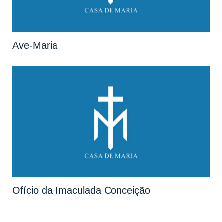
Ave-Maria
Ofício da Imaculada Conceição