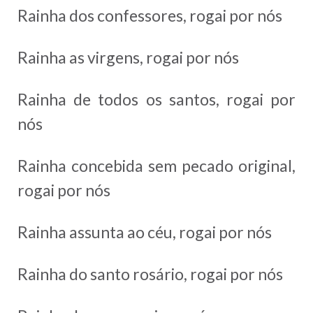
Rainha dos confessores, rogai por nós
Rainha as virgens, rogai por nós
Rainha de todos os santos, rogai por
nós
Rainha concebida sem pecado original,
rogai por nós
Rainha assunta ao céu, rogai por nós
Rainha do santo rosário, rogai por nós