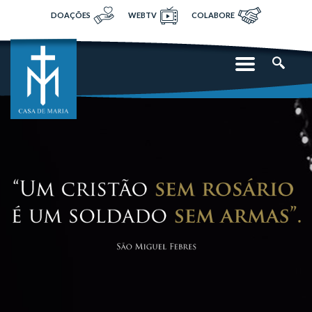
DOAÇÕES
WEBTV
COLABORE