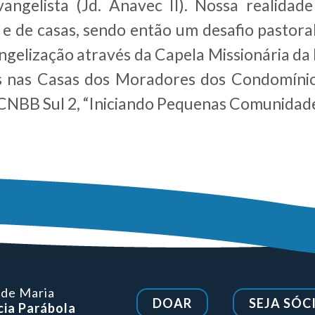
angelista (Jd. Anavec II). Nossa realidad
e de casas, sendo então um desafio pastora
angelização através da Capela Missionária 
 nas Casas dos Moradores dos Condomínios 
 CNBB Sul 2, “Iniciando Pequenas Comunidade
 de Maria
DOAR
SEJA SÓC
ia Parábola